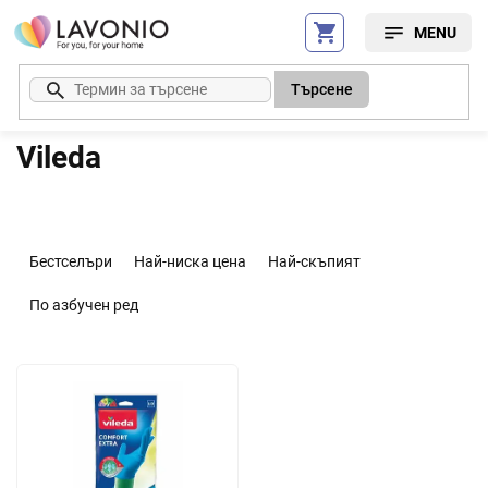
Преминаване
към
съдържанието
Търсене
Vileda
С
о
Бестселъри
Най-ниска цена
Най-скъпият
р
т
По азбучен ред
и
р
С
а
п
н
и
е
с
н
ъ
а