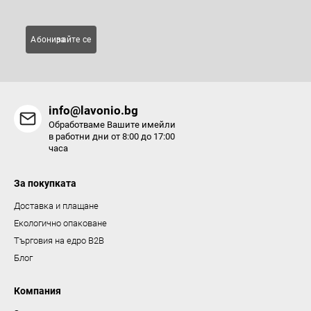
е
л
Абонирайте се за
е
м
е
н
info@lavonio.bg
т
Обработваме Вашите имейли
и
в работни дни от 8:00 до 17:00
часа
з
а
За покупката
и
з
Доставка и плащане
б
Екологично опаковане
р
Търговия на едро B2B
о
Блог
я
в
Компания
а