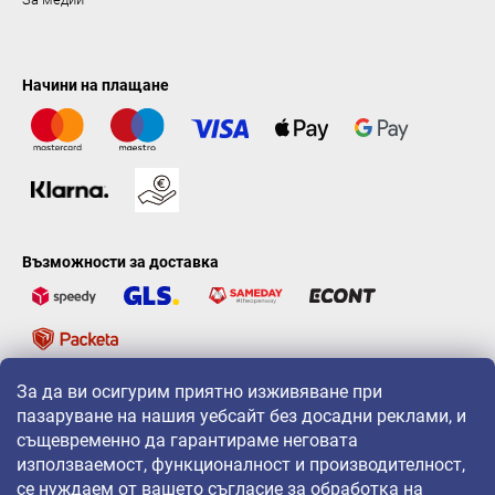
Начини на плащане
Възможности за доставка
За да ви осигурим приятно изживяване при
LAVONIO по света
пазаруване на нашия уебсайт без досадни реклами, и
същевременно да гарантираме неговата
използваемост, функционалност и производителност,
се нуждаем от вашето съгласие за обработка на