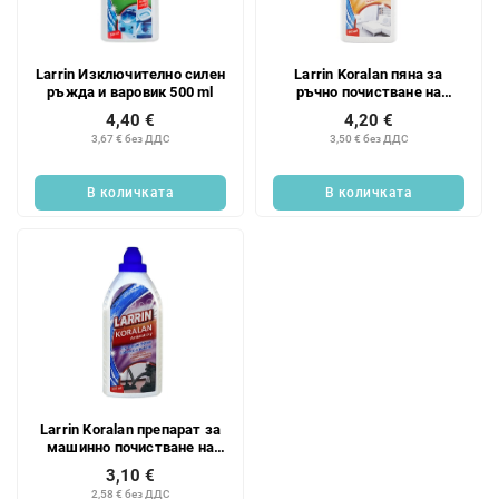
к
п
н
р
а
о
Larrin Изключително силен
Larrin Koralan пяна за
п
д
ръжда и варовик 500 ml
ръчно почистване на
р
у
килими 500 мл
4,40 €
4,20 €
о
к
3,67 € без ДДС
3,50 € без ДДС
д
т
у
и
В количката
В количката
к
т
и
т
е
Larrin Koralan препарат за
машинно почистване на
килими 500мл
3,10 €
2,58 € без ДДС