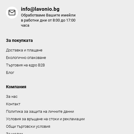
н
info@lavonio.bg
т
Обработваме Вашите имейли
и
в работни дни от 8:00 до 17:00
часа
з
а
За покупката
и
з
Доставка и плащане
б
Екологично опаковане
р
Търговия на едро B2B
о
Блог
я
в
Компания
а
За нас
н
Контакт
е
Политика за защита на личните данни
Условия за връщане на стоки и рекламации
Общи търговски условия
За медии