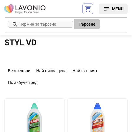
Преминаване
към
съдържанието
Търсене
STYL VD
С
о
Бестселъри
Най-ниска цена
Най-скъпият
р
т
По азбучен ред
и
р
С
а
п
н
и
е
с
н
ъ
а