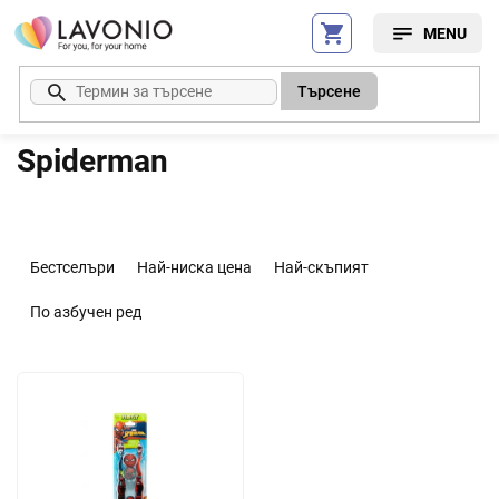
Преминаване
към
съдържанието
Търсене
Spiderman
С
о
Бестселъри
Най-ниска цена
Най-скъпият
р
т
По азбучен ред
и
р
С
а
п
н
и
е
с
н
ъ
а