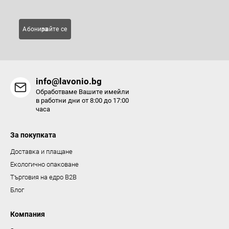
е
л
Абонирайте се за
е
м
е
н
info@lavonio.bg
т
Обработваме Вашите имейли
и
в работни дни от 8:00 до 17:00
часа
з
а
За покупката
и
з
Доставка и плащане
б
Екологично опаковане
р
Търговия на едро B2B
о
Блог
я
в
Компания
а