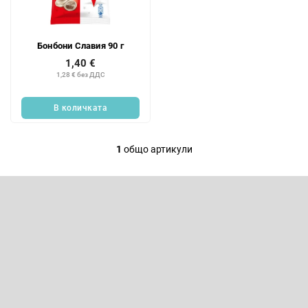
к
п
н
р
а
о
Бонбони Славия 90 г
п
д
р
1,40 €
у
1,28 € без ДДС
о
к
д
т
у
В количката
и
к
т
1
общо артикули
и
К
т
о
Ф
е
н
у
т
т
Абонирайте се за бюлетин
р
е
р
о
Въведете имейла си и ние ще ви изпращаме информация за
нови продукти в нашия електронен магазин.
л
н
Имейл
и