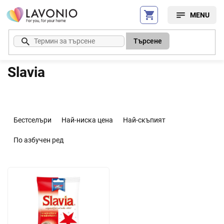
Преминаване
към
съдържанието
Търсене
Slavia
С
о
Бестселъри
Най-ниска цена
Най-скъпият
р
т
По азбучен ред
и
р
С
а
п
н
и
е
с
н
ъ
а