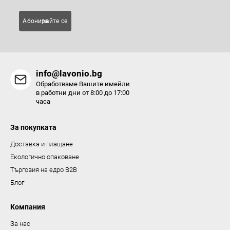
е
л
Абонирайте се за
е
м
е
н
info@lavonio.bg
т
Обработваме Вашите имейли
и
в работни дни от 8:00 до 17:00
часа
з
а
За покупката
и
з
Доставка и плащане
б
Екологично опаковане
р
Търговия на едро B2B
о
Блог
я
в
Компания
а
За нас