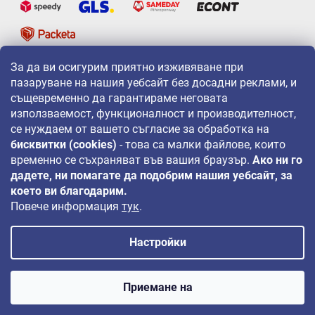
За да ви осигурим приятно изживяване при
LAVONIO по света
пазаруване на нашия уебсайт без досадни реклами, и
същевременно да гарантираме неговата
използваемост, функционалност и производителност,
се нуждаем от вашето съгласие за обработка на
бисквитки (cookies)
- това са малки файлове, които
временно се съхраняват във вашия браузър.
Ако ни го
За промоции, игри и отстъпки ни следвайте на:
дадете, ни помагате да подобрим нашия уебсайт, за
което ви благодарим.
Повече информация
тук
.
Настройки
Авторско право 2026
LAVONIO.bg
. Всички права запазени.
Приемане на