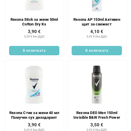
к
п
н
р
а
о
Rexona Stick за жени 50ml
Rexona AP 150ml Активен
п
д
Cotton Dry Ks
щит за свежест
р
у
3,90 €
4,10 €
о
к
3,25 € без ДДС
3,42 € без ДДС
д
т
у
и
В количката
В количката
к
т
и
т
е
Rexona Стик за жени 40 мл
Rexona DEO Men 150ml
Памучен сух дезодорант
Invisible B&W Fresh Power
3,90 €
3,50 €
3,25 € без ДДС
2,92 € без ДДС