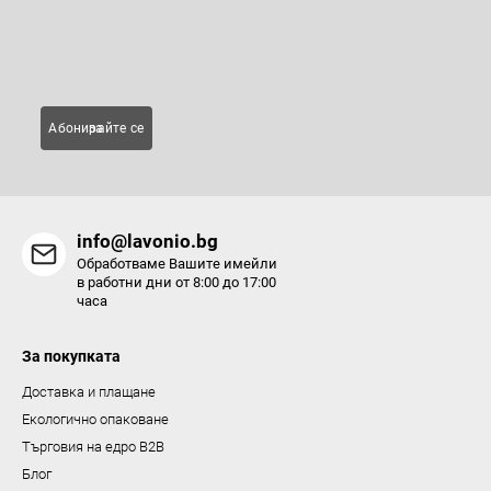
нови продукти в нашия електронен магазин.
л
н
Имейл
и
е
л
Абонирайте се за
е
м
е
н
info@lavonio.bg
т
Обработваме Вашите имейли
и
в работни дни от 8:00 до 17:00
часа
з
а
За покупката
и
з
Доставка и плащане
б
Екологично опаковане
р
Търговия на едро B2B
о
Блог