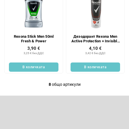
Rexona Stick Men 50ml
Дезодорант Rexona Men
Fresh & Power
Active Protection + Invisible
150 мл
3,90 €
4,10 €
3,25 € без ДДС
3,42 € без ДДС
В количката
В количката
8
общо артикули
К
о
Ф
н
у
т
т
Абонирайте се за бюлетин
р
е
р
о
Въведете имейла си и ние ще ви изпращаме информация за