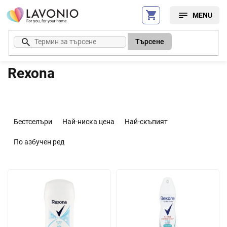
Преминаване
към
съдържанието
Търсене
Rexona
С
о
Бестселъри
Най-ниска цена
Най-скъпият
р
т
По азбучен ред
и
р
С
а
п
н
и
е
с
н
ъ
а