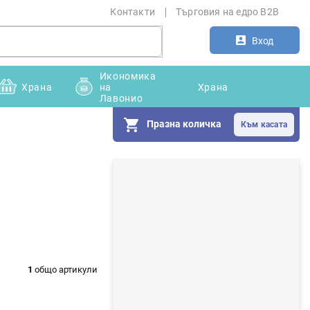
Контакти
Търговия на едро B2B
Вход
Икономика
Храна
на
Храна
Лавонио
Празна количка
С
т
р
а
н
1
общо артикули
и
ч
н