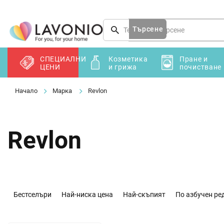
Преминаване
към
съдържанието
Търсене
СПЕЦИАЛНИ
Козметика
Пране и
ЦЕНИ
и грижа
почистване
Марка
Revlon
Revlon
С
о
Бестселъри
Най-ниска цена
Най-скъпият
По азбучен ре
р
т