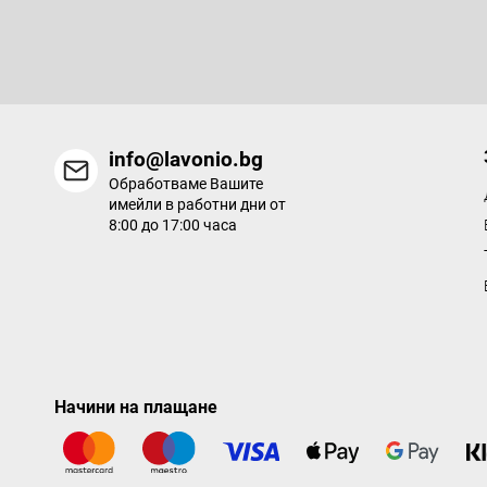
р
Въведете имейла си и ние ще ви изпращаме информация за
продукти в нашия електронен магазин.
info@lavonio.bg
Обработваме Вашите
имейли в работни дни от
8:00 до 17:00 часа
Начини на плащане