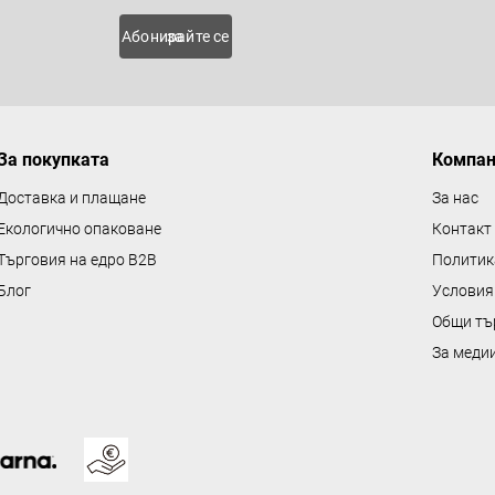
о
 нови
Абонирайте се за
л
н
и
е
За покупката
Компа
л
е
Доставка и плащане
За нас
м
Екологично опаковане
Контакт
е
Търговия на едро B2B
Политик
н
Блог
Условия
т
Общи тъ
и
з
За меди
а
и
з
б
р