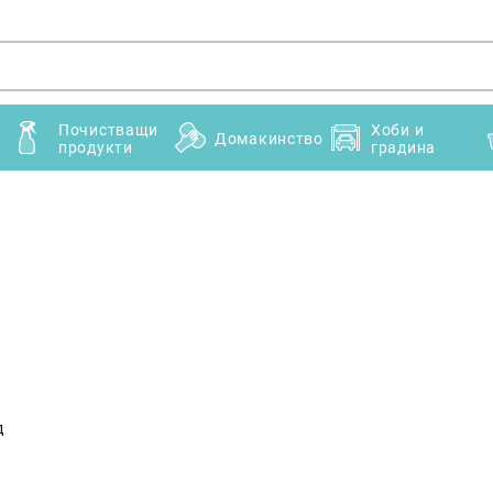
Почистващи
Хоби и
Домакинство
продукти
градина
д