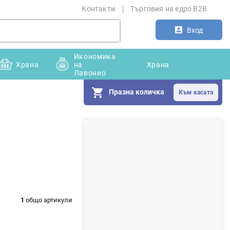
Контакти
Търговия на едро B2B
Вход
Икономика
Храна
на
Храна
Лавонио
Празна количка
С
т
р
а
н
1
общо артикули
и
ч
н