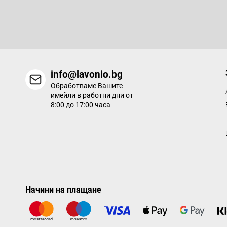
р
Въведете имейла си и ние ще ви изпращаме информация за
продукти в нашия електронен магазин.
info@lavonio.bg
Обработваме Вашите
имейли в работни дни от
8:00 до 17:00 часа
Начини на плащане