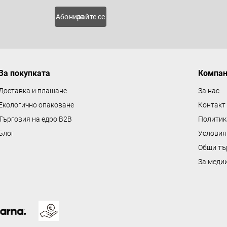
о
 нови
Абонирайте се за
л
н
и
е
За покупката
Компа
л
е
Доставка и плащане
За нас
м
Екологично опаковане
Контакт
е
Търговия на едро B2B
Политик
н
Блог
Условия
т
Общи тъ
и
з
За меди
а
и
з
б
р