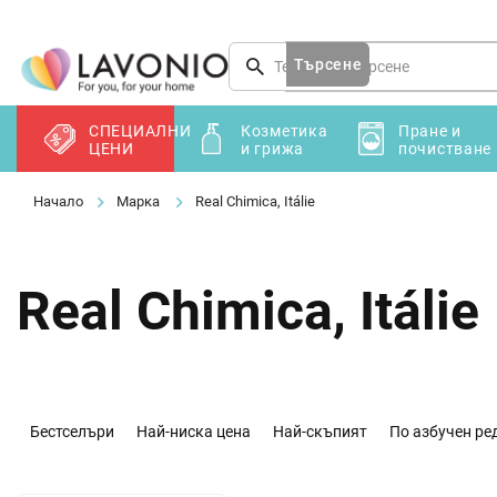
Преминаване
към
съдържанието
Търсене
СПЕЦИАЛНИ
Козметика
Пране и
ЦЕНИ
и грижа
почистване
Марка
Real Chimica, Itálie
Real Chimica, Itálie
С
о
Бестселъри
Най-ниска цена
Най-скъпият
По азбучен ре
р
т