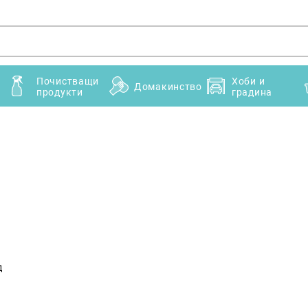
Почистващи
Хоби и
Домакинство
продукти
градина
д