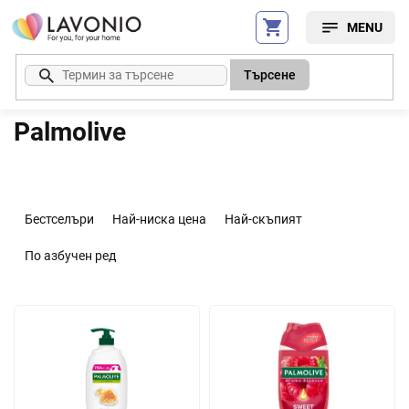
Преминаване
към
съдържанието
Търсене
Palmolive
С
о
Бестселъри
Най-ниска цена
Най-скъпият
р
т
По азбучен ред
и
р
С
а
п
н
и
е
с
н
ъ
а