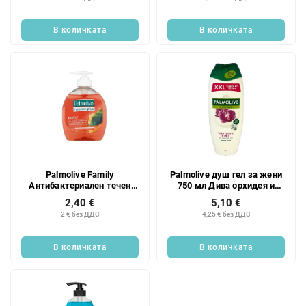
В количката
В количката
Palmolive Family
Palmolive душ гел за жени
Антибактериален течен
750 мл Дива орхидея и
сапун 300 мл
мляко
2,40 €
5,10 €
2 € без ДДС
4,25 € без ДДС
В количката
В количката