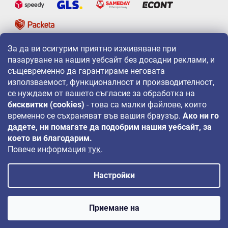
За да ви осигурим приятно изживяване при
LAVONIO по света
пазаруване на нашия уебсайт без досадни реклами, и
същевременно да гарантираме неговата
използваемост, функционалност и производителност,
се нуждаем от вашето съгласие за обработка на
бисквитки (cookies)
- това са малки файлове, които
временно се съхраняват във вашия браузър.
Ако ни го
За промоции, игри и отстъпки ни следвайте на:
дадете, ни помагате да подобрим нашия уебсайт, за
което ви благодарим.
Повече информация
тук
.
Настройки
Авторско право 2026
LAVONIO.bg
. Всички права запазени.
Приемане на