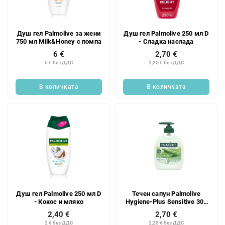
к
п
н
р
а
о
Душ гел Palmolive за жени
Душ гел Palmolive 250 мл D
п
д
750 мл Milk&Honey с помпа
- Сладка наслада
р
у
6 €
2,70 €
о
к
5 € без ДДС
2,25 € без ДДС
д
т
у
и
В количката
В количката
к
т
и
т
е
Душ гел Palmolive 250 мл D
Течен сапун Palmolive
- Кокос и мляко
Hygiene-Plus Sensitive 300
мл
2,40 €
2,70 €
2 € без ДДС
2,25 € без ДДС