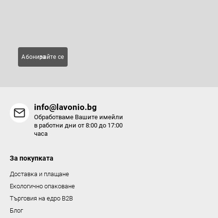
нови продукти в нашия електронен магазин.
л
н
Имейл
и
е
л
Абонирайте се за
е
м
е
н
info@lavonio.bg
т
Обработваме Вашите имейли
и
в работни дни от 8:00 до 17:00
часа
з
а
За покупката
и
з
Доставка и плащане
б
Екологично опаковане
р
Търговия на едро B2B
о
Блог