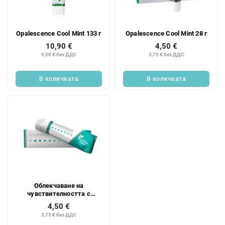
к
п
н
р
а
о
Opalescence Cool Mint 133 г
Opalescence Cool Mint 28 г
п
д
р
10,90 €
4,50 €
у
9,08 € без ДДС
3,75 € без ДДС
о
к
д
т
у
В количката
В количката
и
к
т
и
т
е
Облекчаване на
чувствителността с
опалесценция 28 г
4,50 €
3,75 € без ДДС