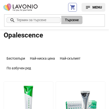
Преминаване
към
съдържанието
Търсене
Opalescence
С
о
Бестселъри
Най-ниска цена
Най-скъпият
р
т
По азбучен ред
и
р
С
а
п
н
и
е
с
н
ъ
а