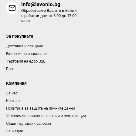
н
info@lavonio.bg
т
Обработваме Вашите имейли
и
в работни дни от 8:00 до 17:00
часа
з
а
За покупката
и
з
Доставка и плащане
б
Екологично опаковане
р
Търговия на едро B2B
о
Блог
я
в
Компания
а
За нас
н
Контакт
е
Политика за защита на личните данни
Условия за връщане на стоки и рекламации
Общи търговски условия
За медии