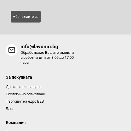
е
л
Абонирайте се за
е
м
е
н
info@lavonio.bg
т
Обработваме Вашите имейли
и
в работни дни от 8:00 до 17:00
часа
з
а
За покупката
и
з
Доставка и плащане
б
Екологично опаковане
р
Търговия на едро B2B
о
Блог
я
в
Компания
а