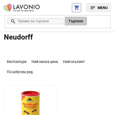
Преминаване
към
съдържанието
Търсене
Neudorff
С
о
Бестселъри
Най-ниска цена
Най-скъпият
р
т
По азбучен ред
и
р
С
а
п
н
и
е
с
н
ъ
а