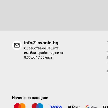
Абонирайте се за бюлетин
е
р
Въведете имейла си и ние ще ви изпращаме информация за
продукти в нашия електронен магазин.
info@lavonio.bg
Обработваме Вашите
имейли в работни дни от
8:00 до 17:00 часа
Начини на плащане