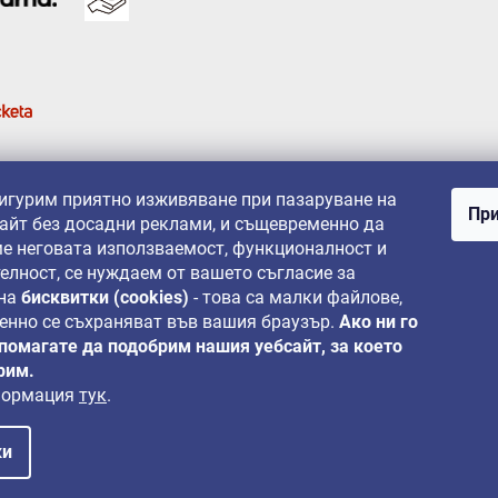
сигурим приятно изживяване при пазаруване на
При
айт без досадни реклами, и същевременно да
е неговата използваемост, функционалност и
елност, се нуждаем от вашето съгласие за
 на
бисквитки (cookies)
- това са малки файлове,
енно се съхраняват във вашия браузър.
Ако ни го
 помагате да подобрим нашия уебсайт, за което
рим.
формация
тук
.
ки