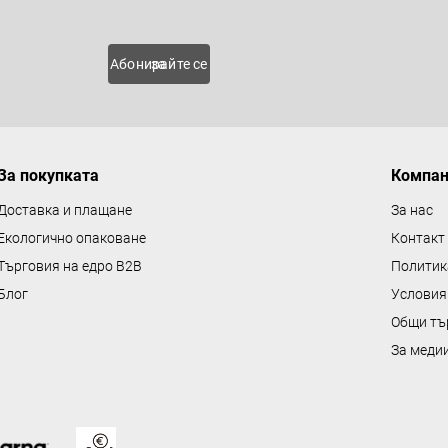
 нови
Абонирайте се за
За покупката
Компа
Доставка и плащане
За нас
Екологично опаковане
Контакт
Търговия на едро B2B
Политик
Блог
Условия
Общи тъ
За меди