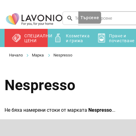
Преминаване
към
съдържанието
Търсене
СПЕЦИАЛНИ
Козметика
Пране и
ЦЕНИ
и грижа
почистване
Марка
Nespresso
Nespresso
Не бяха намерени стоки от марката
Nespresso
...
Ф
у
т