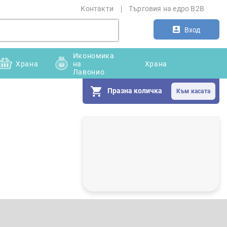
Контакти
Търговия на едро B2B
Вход
Икономика
Храна
на
Храна
Лавонио
Празна количка
С
т
р
а
н
и
ч
н