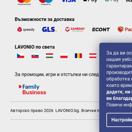
Възможности за доставка
LAVONIO по света
За да ви о
нашия уебс
гарантирам
производит
За промоции, игри и отстъпки ни следвайте на:
обработка
които врем
дадете, ни
ви благода
Повече ин
Авторско право 2026
LAVONIO.bg
. Всички права запазени.
Настрой