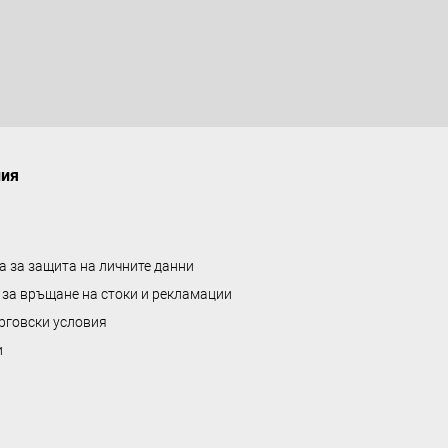
а
л
е
н
т
а
ния
а за защита на личните данни
 за връщане на стоки и рекламации
рговски условия
и