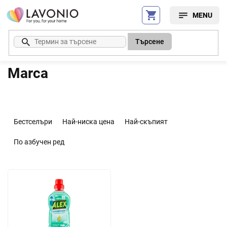
Преминаване
към
съдържанието
Търсене
Marca
С
о
Бестселъри
Най-ниска цена
Най-скъпият
р
т
По азбучен ред
и
р
С
а
п
н
и
е
с
н
ъ
а