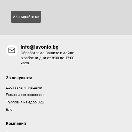
е
л
Абонирайте се за
е
м
е
н
info@lavonio.bg
т
Обработваме Вашите имейли
и
в работни дни от 8:00 до 17:00
часа
з
а
За покупката
и
з
Доставка и плащане
б
Екологично опаковане
р
Търговия на едро B2B
о
Блог
я
в
Компания
а