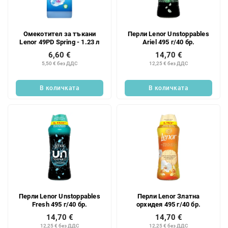
к
п
н
р
а
о
Омекотител за тъкани
Перли Lenor Unstoppables
п
д
Lenor 49PD Spring - 1.23 л
Ariel 495 г/40 бр.
р
у
6,60 €
14,70 €
о
к
5,50 € без ДДС
12,25 € без ДДС
д
т
у
и
В количката
В количката
к
т
и
т
е
Перли Lenor Unstoppables
Перли Lenor Златна
Fresh 495 г/40 бр.
орхидея 495 г/40 бр.
14,70 €
14,70 €
12,25 € без ДДС
12,25 € без ДДС