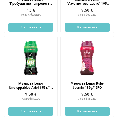
"Пробуждане на пролетта"
"Аметистово цвете" 195
270 г/22 бр.
г/15 бр.
13 €
9,50 €
10,83 € без ДДС
7,92 € без ДДС
В количката
В количката
Мъниста Lenor
Мъниста Lenor Ruby
Unstoppables Ariel 195 г/15
Jasmin 195g/15PD
бр.
9,50 €
9,50 €
7,92 € без ДДС
7,92 € без ДДС
В количката
В количката