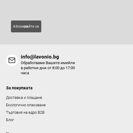
Имейл
л
е
м
Абонирайте се за
е
н
т
и
info@lavonio.bg
з
Обработваме Вашите имейли
а
в работни дни от 8:00 до 17:00
часа
и
з
За покупката
б
р
Доставка и плащане
о
Екологично опаковане
я
Търговия на едро B2B
в
Блог
а