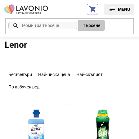
Преминаване
към
съдържанието
Търсене
Lenor
С
о
Бестселъри
Най-ниска цена
Най-скъпият
р
т
По азбучен ред
и
р
С
а
п
н
и
е
с
н
ъ
а