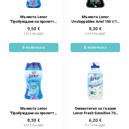
Мъниста Lenor
Мъниста Lenor
"Пробуждане на пролетта"
Unstoppables Ariel 150 г/12
195 г/15 бр.
бр.
9,50 €
8,30 €
7,92 € без ДДС
6,92 € без ДДС
В количката
В количката
Мъниста Lenor
Омекотител за тъкани
"Пробуждане на пролетта"
Lenor Fresh Sensitive 700
150 г/12 бр.
мл/50 бр.
8,30 €
6,20 €
6,92 € без ДДС
5,17 € без ДДС