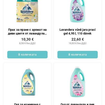
Прах за пране с аромат на
Lavandera vůně jara prací
диви цветя от лавандула 2
gel 4,95 l, 110 dávek
кг, 40 дози
10,30 €
22,60 €
8,58 € без ДДС
18,83 € без ДДС
В количката
В количката
Гел за измиване с
Гел от лавандула и див