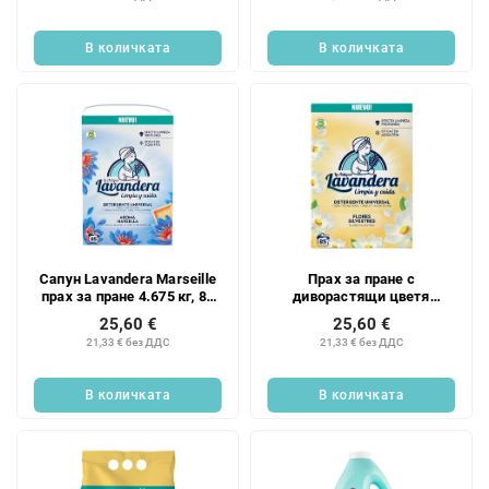
В количката
В количката
Сапун Lavandera Marseille
Прах за пране с
прах за пране 4.675 кг, 85
диворастящи цветя
дози
лавандула 4.675 кг, 85 дози
25,60 €
25,60 €
21,33 € без ДДС
21,33 € без ДДС
В количката
В количката