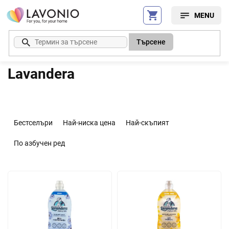
Преминаване
към
съдържанието
Търсене
Lavandera
С
о
Бестселъри
Най-ниска цена
Най-скъпият
р
т
По азбучен ред
и
р
С
а
п
н
и
е
с
н
ъ
а