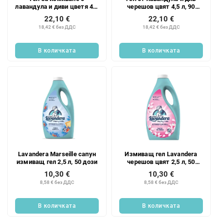
лавандула и диви цветя 4.5
черешов цвят 4,5 л, 90
л, 90 дози
дози
22,10 €
22,10 €
18,42 € без ДДС
18,42 € без ДДС
В количката
В количката
Lavandera Marseille сапун
Измиващ гел Lavandera
измиващ гел 2,5 л, 50 дози
черешов цвят 2,5 л, 50
дози
10,30 €
10,30 €
8,58 € без ДДС
8,58 € без ДДС
В количката
В количката