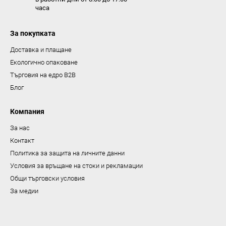
часа
з
а
За покупката
и
з
Доставка и плащане
б
Екологично опаковане
р
Търговия на едро B2B
о
Блог
я
в
Компания
а
За нас
н
Контакт
е
Политика за защита на личните данни
Условия за връщане на стоки и рекламации
Общи търговски условия
За медии