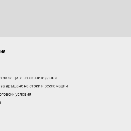
а
л
е
н
т
а
ния
а за защита на личните данни
 за връщане на стоки и рекламации
рговски условия
и