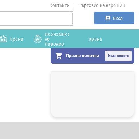
Контакти
Търговия на едро B2B
Вход
Икономика
Храна
на
Храна
Лавонио
Празна количка
С
т
р
а
н
и
ч
н