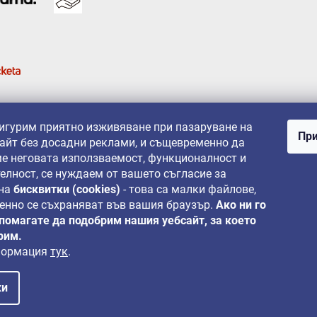
сигурим приятно изживяване при пазаруване на
При
айт без досадни реклами, и същевременно да
е неговата използваемост, функционалност и
елност, се нуждаем от вашето съгласие за
 на
бисквитки (cookies)
- това са малки файлове,
енно се съхраняват във вашия браузър.
Ако ни го
 помагате да подобрим нашия уебсайт, за което
рим.
формация
тук
.
ки