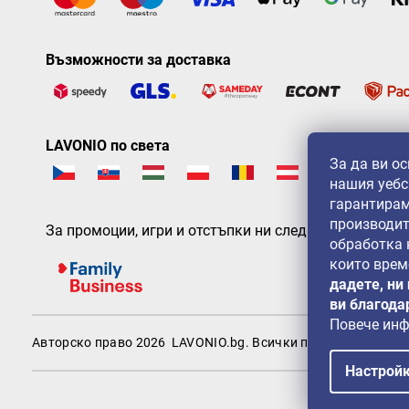
Възможности за доставка
LAVONIO по света
За да ви о
нашия уебс
гарантирам
производит
За промоции, игри и отстъпки ни следвайте на:
обработка
които врем
дадете, ни
ви благода
Повече ин
Авторско право 2026
LAVONIO.bg
. Всички права запазени.
Настрой