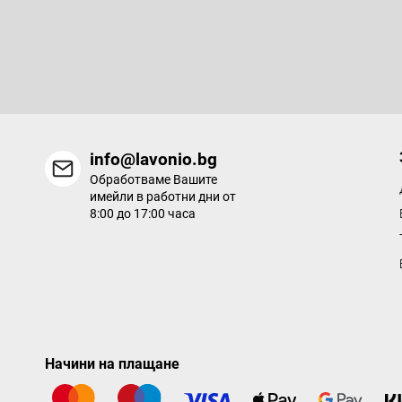
Абонирайте се за бюлетин
е
р
Въведете имейла си и ние ще ви изпращаме информация за
продукти в нашия електронен магазин.
info@lavonio.bg
Обработваме Вашите
имейли в работни дни от
8:00 до 17:00 часа
Начини на плащане