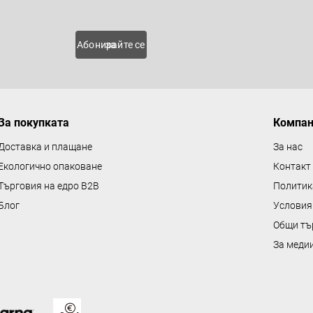
 нови
Абонирайте се за
За покупката
Компа
Доставка и плащане
За нас
Екологично опаковане
Контакт
Търговия на едро B2B
Политик
Блог
Условия
Общи тъ
За меди