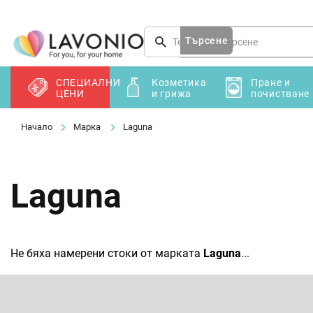
Преминаване
към
съдържанието
Търсене
СПЕЦИАЛНИ
Козметика
Пране и
ЦЕНИ
и грижа
почистване
Марка
Laguna
Laguna
Не бяха намерени стоки от марката
Laguna
...
Ф
у
т