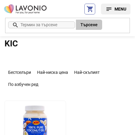
Преминаване
към
съдържанието
Търсене
KIC
С
о
Бестселъри
Най-ниска цена
Най-скъпият
р
т
По азбучен ред
и
р
С
а
п
н
и
е
с
н
ъ
а