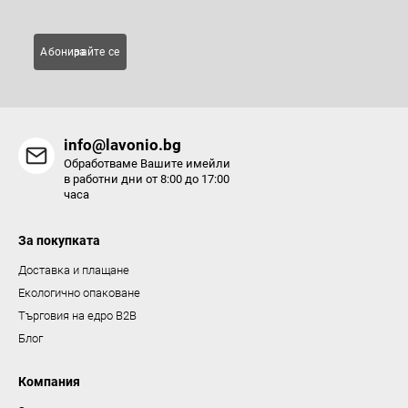
е
л
Абонирайте се за
е
м
е
н
info@lavonio.bg
т
Обработваме Вашите имейли
и
в работни дни от 8:00 до 17:00
часа
з
а
За покупката
и
з
Доставка и плащане
б
Екологично опаковане
р
Търговия на едро B2B
о
Блог
я
в
Компания
а