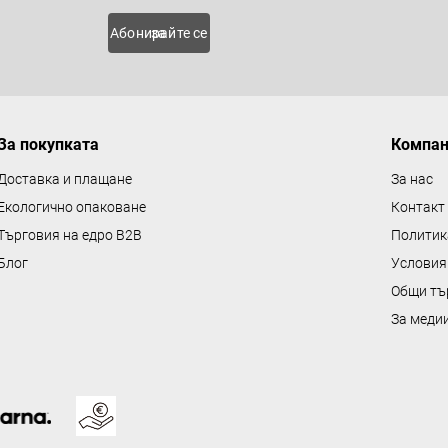
о
 нови
Абонирайте се за
л
н
и
е
За покупката
Компа
л
е
Доставка и плащане
За нас
м
Екологично опаковане
Контакт
е
Търговия на едро B2B
Политик
н
Блог
Условия
т
Общи тъ
и
з
За меди
а
и
з
б
р