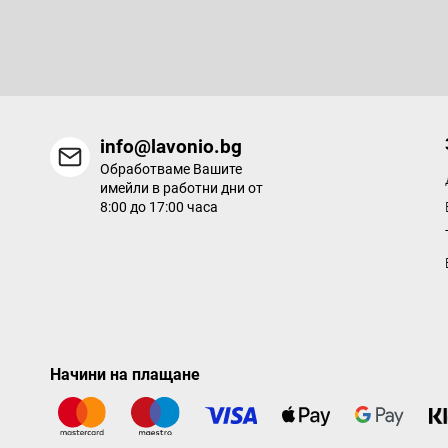
р
Въведете имейла си и ние ще ви изпращаме информация за
продукти в нашия електронен магазин.
info@lavonio.bg
Обработваме Вашите
имейли в работни дни от
8:00 до 17:00 часа
Начини на плащане