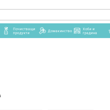
Почистващи
Хоби и
Домакинство
продукти
градина
д