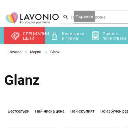
Преминаване
към
съдържанието
Търсене
СПЕЦИАЛНИ
Козметика
Пране и
ЦЕНИ
и грижа
почистване
Марка
Glanz
Glanz
С
о
Бестселъри
Най-ниска цена
Най-скъпият
По азбучен ре
р
т