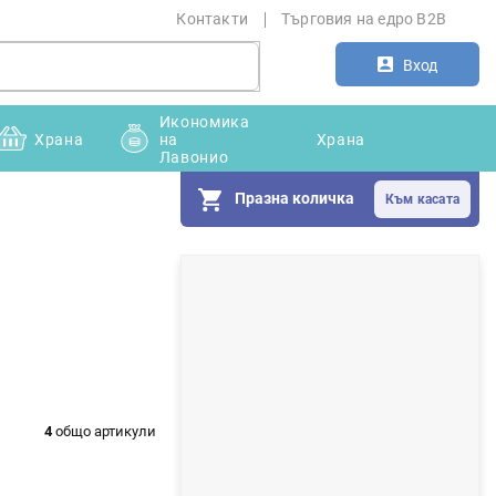
Контакти
Търговия на едро B2B
Вход
Икономика
Храна
на
Храна
Лавонио
Празна количка
С
т
р
а
н
4
общо артикули
и
ч
н