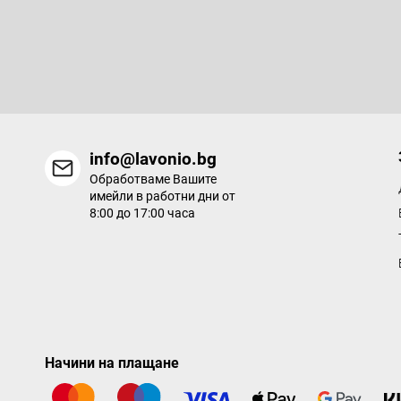
Абонирайте се за бюлетин
е
р
Въведете имейла си и ние ще ви изпращаме информация за
продукти в нашия електронен магазин.
info@lavonio.bg
Обработваме Вашите
имейли в работни дни от
8:00 до 17:00 часа
Начини на плащане