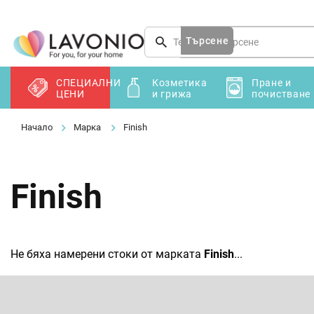
Преминаване
към
съдържанието
Търсене
СПЕЦИАЛНИ
Козметика
Пране и
ЦЕНИ
и грижа
почистване
Марка
Finish
Finish
Не бяха намерени стоки от марката
Finish
...
Ф
у
т