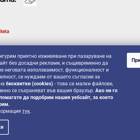
сигурим приятно изживяване при пазаруване на
При
айт без досадни реклами, и същевременно да
е неговата използваемост, функционалност и
елност, се нуждаем от вашето съгласие за
 на
бисквитки (cookies)
- това са малки файлове,
енно се съхраняват във вашия браузър.
Ако ни го
 помагате да подобрим нашия уебсайт, за което
рим.
формация
тук
.
ки