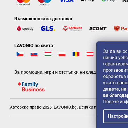
Възможности за доставка
LAVONIO по света
За да ви о
нашия уебс
гарантирам
производит
За промоции, игри и отстъпки ни следвайте на:
обработка
които врем
дадете, ни
ви благода
Повече ин
Авторско право 2026
LAVONIO.bg
. Всички права запазени.
Настрой