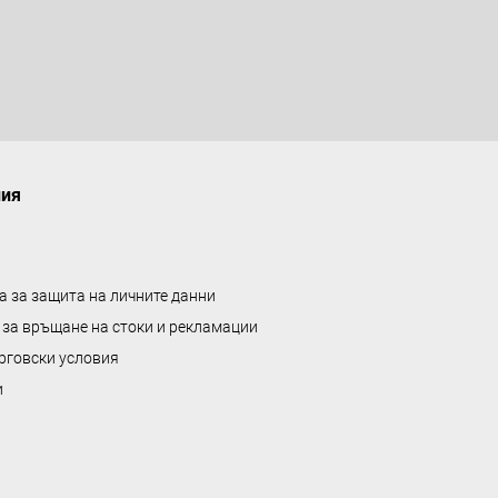
а
л
е
н
т
а
ния
а за защита на личните данни
 за връщане на стоки и рекламации
рговски условия
и