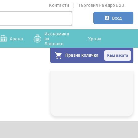
Контакти
Търговия на едро B2B
Вход
Икономика
Храна
на
Храна
Лавонио
Празна количка
С
т
р
а
н
и
ч
н