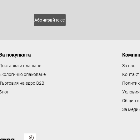
 нови
Абонирайте се за
За покупката
Компа
Доставка и плащане
За нас
Екологично опаковане
Контакт
Търговия на едро B2B
Политик
Блог
Условия
Общи тъ
За меди