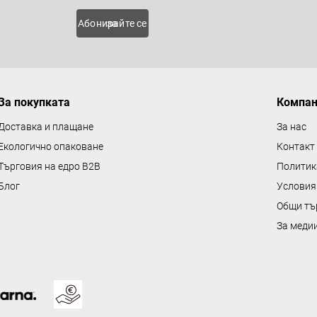
о
 нови
Абонирайте се за
л
н
и
е
За покупката
Компа
л
е
Доставка и плащане
За нас
м
Екологично опаковане
Контакт
е
Търговия на едро B2B
Политик
н
Блог
Условия
т
Общи тъ
и
з
За меди
а
и
з
б
р