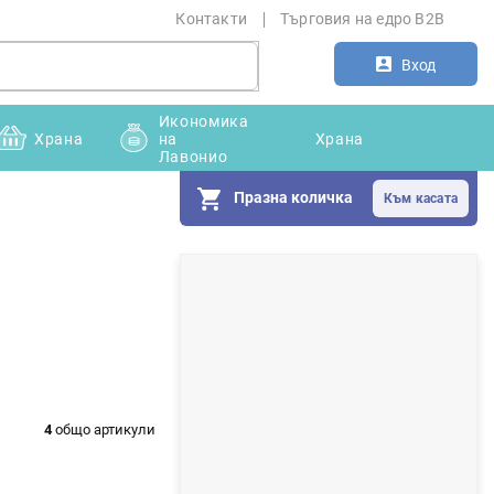
Контакти
Търговия на едро B2B
Вход
Икономика
Храна
на
Храна
Лавонио
Празна количка
С
т
р
а
н
4
общо артикули
и
ч
н