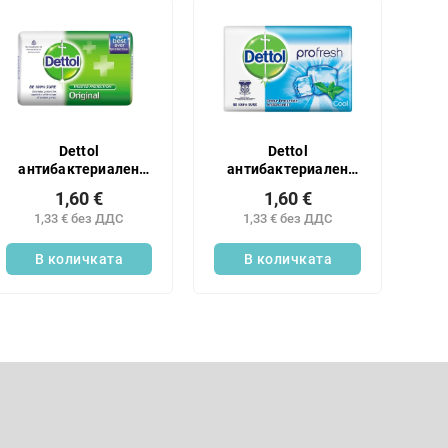
Dettol
Dettol
антибактериален
антибактериален
твърд сапун 100 г
твърд сапун 100 г
1,60 €
1,60 €
ОРИГИНАЛ
COOL
1,33 € без ДДС
1,33 € без ДДС
В количката
В количката
К
о
н
Имейл
т
р