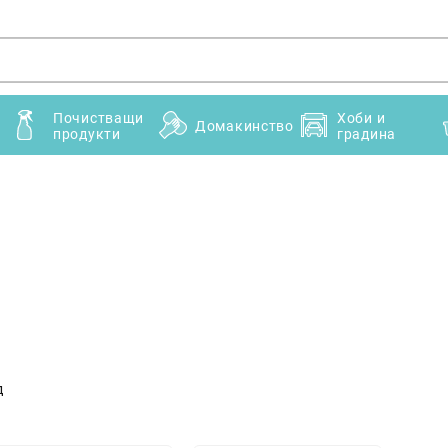
Почистващи
Хоби и
Домакинство
продукти
градина
д