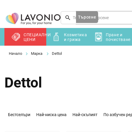
Преминаване
към
съдържанието
Търсене
СПЕЦИАЛНИ
Козметика
Пране и
ЦЕНИ
и грижа
почистване
Марка
Dettol
Dettol
С
о
Бестселъри
Най-ниска цена
Най-скъпият
По азбучен ре
р
т