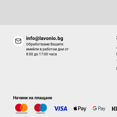
р
Въведете имейла си и ние ще ви изпращаме информация за
продукти в нашия електронен магазин.
info@lavonio.bg
Обработваме Вашите
имейли в работни дни от
8:00 до 17:00 часа
Начини на плащане