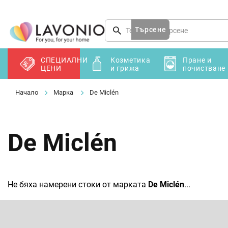
Преминаване
към
съдържанието
Търсене
СПЕЦИАЛНИ
Козметика
Пране и
ЦЕНИ
и грижа
почистване
Марка
De Miclén
De Miclén
Не бяха намерени стоки от марката
De Miclén
...
Ф
у
т