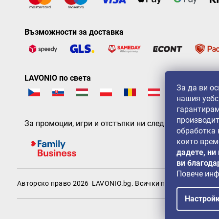
Възможности за доставка
LAVONIO по света
За да ви о
нашия уебс
гарантирам
производит
За промоции, игри и отстъпки ни следвайте на:
обработка
които врем
дадете, ни
ви благода
Повече ин
Авторско право 2026
LAVONIO.bg
. Всички права запазени.
Настрой