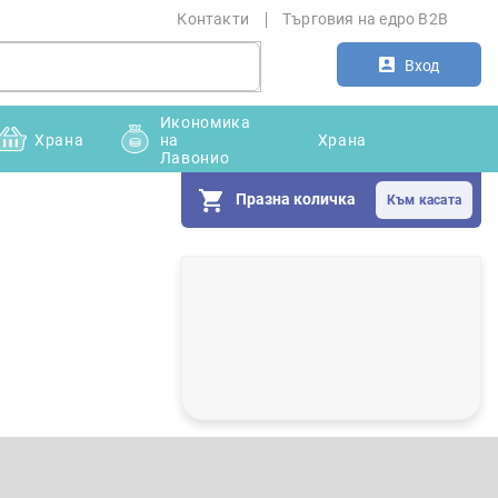
Контакти
Търговия на едро B2B
Вход
Икономика
Храна
на
Храна
Лавонио
Празна количка
С
т
р
а
н
и
ч
н