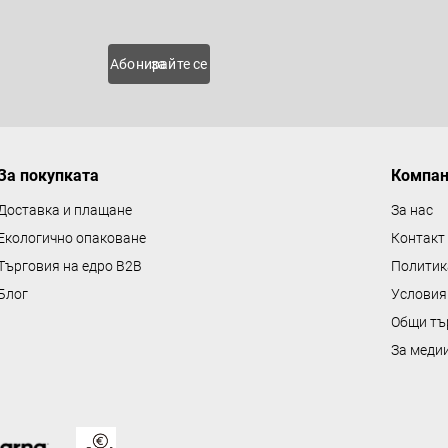
 нови
Абонирайте се за
За покупката
Компа
Доставка и плащане
За нас
Екологично опаковане
Контакт
Търговия на едро B2B
Политик
Блог
Условия
Общи тъ
За меди