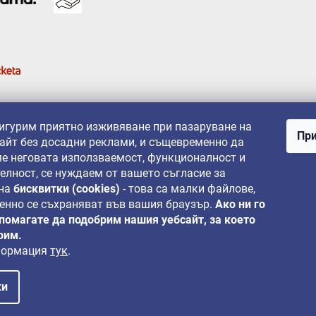
сигурим приятно изживяване при пазаруване на
При
айт без досадни реклами, и същевременно да
е неговата използваемост, функционалност и
елност, се нуждаем от вашето съгласие за
 на
бисквитки (cookies)
- това са малки файлове,
енно се съхраняват във вашия браузър.
Ако ни го
 помагате да подобрим нашия уебсайт, за което
рим.
формация
тук
.
ки