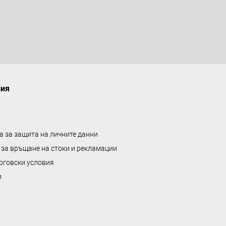
а
л
е
н
т
а
ния
а за защита на личните данни
 за връщане на стоки и рекламации
рговски условия
и