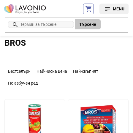
Преминаване
към
съдържанието
Търсене
BROS
С
о
Бестселъри
Най-ниска цена
Най-скъпият
р
т
По азбучен ред
и
р
С
а
п
н
и
е
с
н
ъ
а