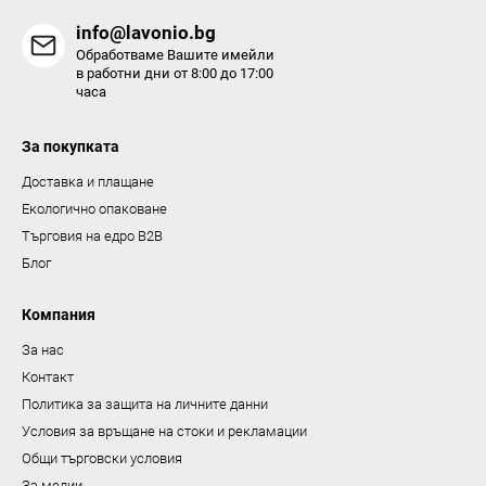
н
info@lavonio.bg
т
Обработваме Вашите имейли
и
в работни дни от 8:00 до 17:00
часа
з
а
За покупката
и
з
Доставка и плащане
б
Екологично опаковане
р
Търговия на едро B2B
о
Блог
я
в
Компания
а
За нас
н
Контакт
е
Политика за защита на личните данни
Условия за връщане на стоки и рекламации
Общи търговски условия
За медии