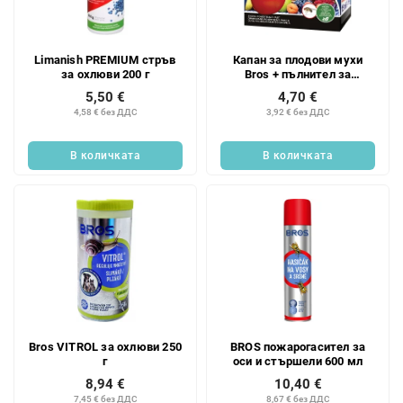
к
п
н
р
а
о
Limanish PREMIUM стръв
Капан за плодови мухи
п
д
за охлюви 200 г
Bros + пълнител за
р
у
течност 15 мл
5,50 €
4,70 €
о
к
4,58 € без ДДС
3,92 € без ДДС
д
т
у
и
В количката
В количката
к
т
и
т
е
Bros VITROL за охлюви 250
BROS пожарогасител за
г
оси и стършели 600 мл
8,94 €
10,40 €
7,45 € без ДДС
8,67 € без ДДС