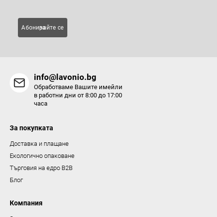
е
л
Абонирайте се за
е
м
е
н
info@lavonio.bg
т
Обработваме Вашите имейли
и
в работни дни от 8:00 до 17:00
часа
з
а
За покупката
и
з
Доставка и плащане
б
Екологично опаковане
р
Търговия на едро B2B
о
Блог
я
в
Компания
а