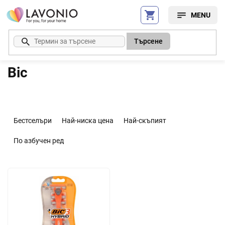
Преминаване
към
съдържанието
Търсене
Bic
С
о
Бестселъри
Най-ниска цена
Най-скъпият
р
т
По азбучен ред
и
р
С
а
п
н
и
е
с
н
ъ
а