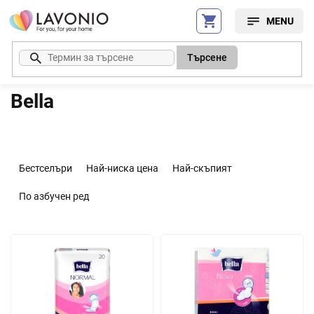
Преминаване
към
съдържанието
Търсене
Bella
С
о
Бестселъри
Най-ниска цена
Най-скъпият
р
т
По азбучен ред
и
р
С
а
п
н
и
е
с
н
ъ
а