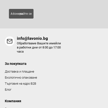
е
л
Абонирайте се за
е
м
е
н
info@lavonio.bg
т
Обработваме Вашите имейли
и
в работни дни от 8:00 до 17:00
часа
з
а
За покупката
и
з
Доставка и плащане
б
Екологично опаковане
р
Търговия на едро B2B
о
Блог
я
в
Компания
а