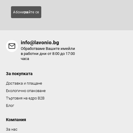
е
л
Абонирайте се за
е
м
е
н
info@lavonio.bg
т
Обработваме Вашите имейли
и
в работни дни от 8:00 до 17:00
часа
з
а
За покупката
и
з
Доставка и плащане
б
Екологично опаковане
р
Търговия на едро B2B
о
Блог
я
в
Компания
а
За нас