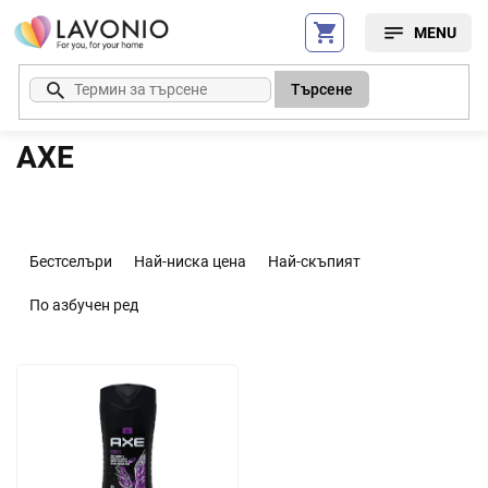
Преминаване
към
съдържанието
Търсене
AXE
С
о
Бестселъри
Най-ниска цена
Най-скъпият
р
т
По азбучен ред
и
р
С
а
п
н
и
е
с
н
ъ
а