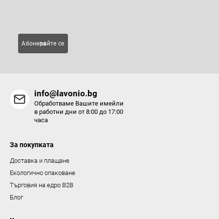
Имейл
л
е
м
Абонирайте се за
е
н
т
и
info@lavonio.bg
з
Обработваме Вашите имейли
а
в работни дни от 8:00 до 17:00
часа
и
з
За покупката
б
р
Доставка и плащане
о
Екологично опаковане
я
Търговия на едро B2B
в
Блог
а