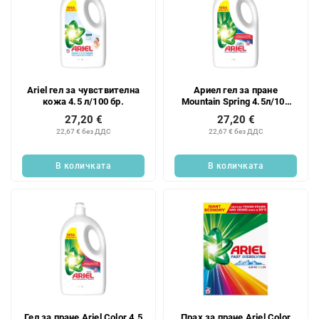
Ariel гел за чувствителна
Ариел гел за пране
кожа 4.5 л/100 бр.
Mountain Spring 4.5л/100
бр.
27,20 €
27,20 €
22,67 € без ДДС
22,67 € без ДДС
В количката
В количката
Гел за пране Ariel Color 4.5
Прах за пране Ariel Color