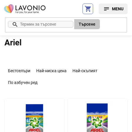
Преминаване
към
съдържанието
Търсене
Ariel
С
о
Бестселъри
Най-ниска цена
Най-скъпият
р
т
По азбучен ред
и
р
С
а
п
н
и
е
с
н
ъ
а