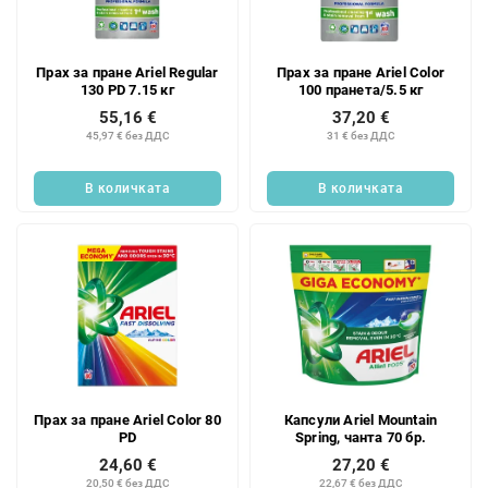
к
п
н
р
а
о
Прах за пране Ariel Regular
Прах за пране Ariel Color
п
д
130 PD 7.15 кг
100 пранета/5.5 кг
р
у
55,16 €
37,20 €
о
к
45,97 € без ДДС
31 € без ДДС
д
т
у
и
В количката
В количката
к
т
и
т
е
Прах за пране Ariel Color 80
Капсули Ariel Mountain
PD
Spring, чанта 70 бр.
24,60 €
27,20 €
20,50 € без ДДС
22,67 € без ДДС