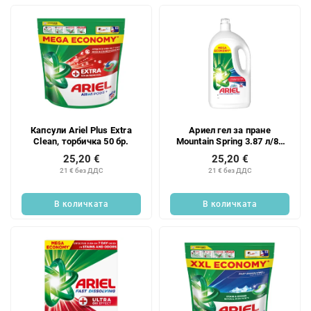
Капсули Ariel Plus Extra
Ариел гел за пране
Clean, торбичка 50 бр.
Mountain Spring 3.87 л/86
бр.
25,20 €
25,20 €
21 € без ДДС
21 € без ДДС
В количката
В количката