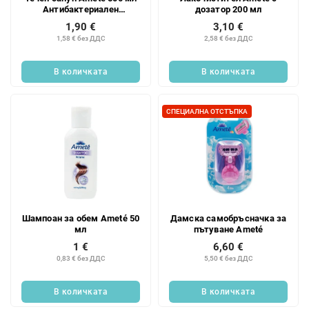
Антибактериален
дозатор 200 мл
чувствителен
1,90 €
3,10 €
1,58 € без ДДС
2,58 € без ДДС
В количката
В количката
СПЕЦИАЛНА ОТСТЪПКА
Шампоан за обем Ameté 50
Дамска самобръсначка за
мл
пътуване Ameté
1 €
6,60 €
0,83 € без ДДС
5,50 € без ДДС
В количката
В количката