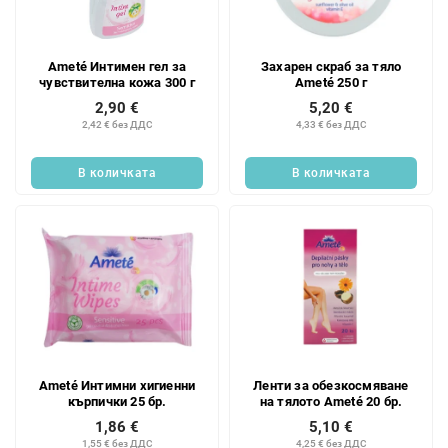
к
п
н
р
а
о
Ameté Интимен гел за
Захарен скраб за тяло
п
д
чувствителна кожа 300 г
Ameté 250 г
р
у
2,90 €
5,20 €
о
к
2,42 € без ДДС
4,33 € без ДДС
д
т
у
и
В количката
В количката
к
т
и
т
е
Ameté Интимни хигиенни
Ленти за обезкосмяване
кърпички 25 бр.
на тялото Ameté 20 бр.
1,86 €
5,10 €
1,55 € без ДДС
4,25 € без ДДС