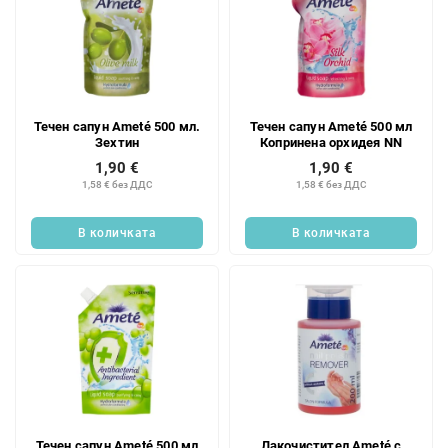
Течен сапун Ameté 500 мл.
Течен сапун Ameté 500 мл
Зехтин
Копринена орхидея NN
1,90 €
1,90 €
1,58 € без ДДС
1,58 € без ДДС
В количката
В количката
Течен сапун Ameté 500 мл
Лакочистител Ameté с