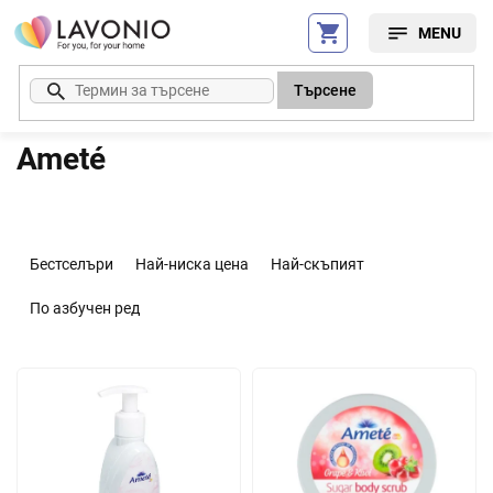
Преминаване
към
съдържанието
Търсене
Ameté
С
о
Бестселъри
Най-ниска цена
Най-скъпият
р
т
По азбучен ред
и
р
С
а
п
н
и
е
с
н
ъ
а