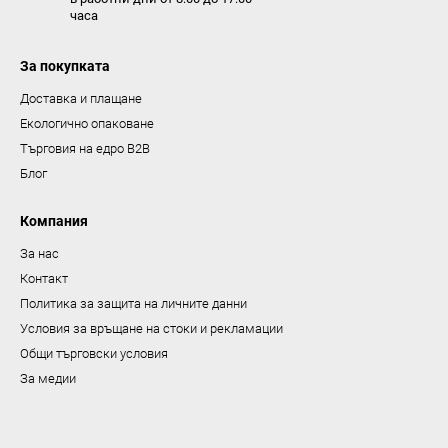
часа
з
а
За покупката
и
з
Доставка и плащане
б
Екологично опаковане
р
Търговия на едро B2B
о
Блог
я
в
Компания
а
За нас
н
Контакт
е
Политика за защита на личните данни
Условия за връщане на стоки и рекламации
Общи търговски условия
За медии