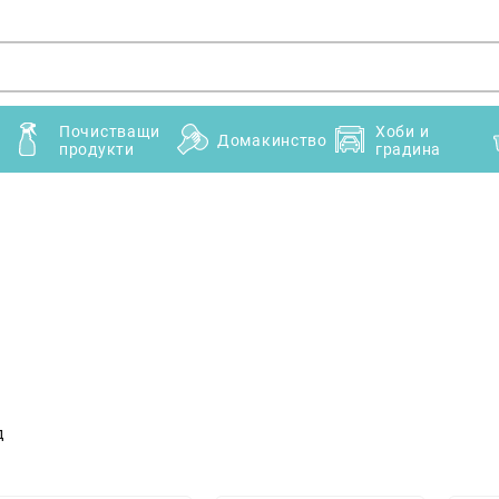
Почистващи
Хоби и
Домакинство
продукти
градина
д