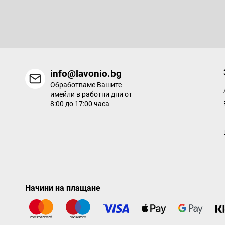
р
Въведете имейла си и ние ще ви изпращаме информация за
продукти в нашия електронен магазин.
info@lavonio.bg
Обработваме Вашите
имейли в работни дни от
8:00 до 17:00 часа
Начини на плащане