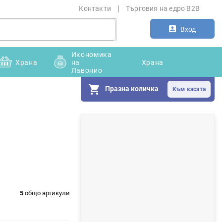
Контакти
Търговия на едро B2B
Вход
Икономика
Храна
на
Храна
Лавонио
Празна количка
С
т
р
а
н
5
общо артикули
и
ч
н