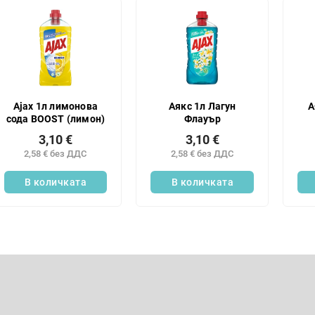
Ajax 1л лимонова
Аякс 1л Лагун
А
сода BOOST (лимон)
Флауър
3,10 €
3,10 €
2,58 € без ДДС
2,58 € без ДДС
В количката
В количката
К
о
н
Имейл
т
р