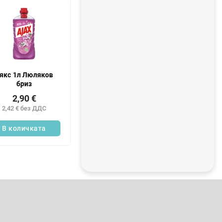
а
л
е
н
т
а
якс 1л Люляков
бриз
2,90 €
2,42 € без ДДС
В количката