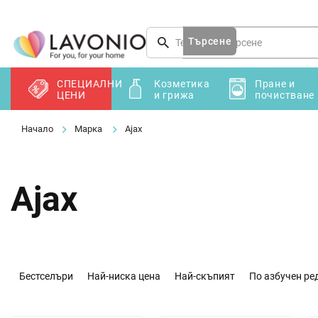
Преминаване
към
съдържанието
Търсене
СПЕЦИАЛНИ
Козметика
Пране и
ЦЕНИ
и грижа
почистване
Марка
Ajax
Ajax
С
о
Бестселъри
Най-ниска цена
Най-скъпият
По азбучен ре
р
т