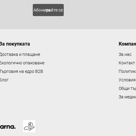
о
 нови
Абонирайте се за
л
н
и
е
За покупката
Компа
л
е
Доставка и плащане
За нас
м
Екологично опаковане
Контакт
е
Търговия на едро B2B
Политик
н
Блог
Условия
т
Общи тъ
и
з
За меди
а
и
з
б
р